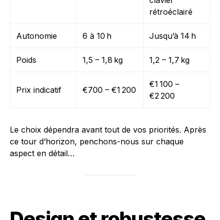
clavier
rétroéclairé
Autonomie
6 à 10 h
Jusqu’à 14 h
Poids
1,5 – 1,8 kg
1,2 – 1,7 kg
€1 100 –
Prix indicatif
€700 – €1 200
€2 200
Le choix dépendra avant tout de vos priorités. Après
ce tour d’horizon, penchons-nous sur chaque
aspect en détail…
Design et robustesse