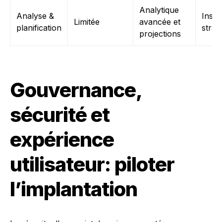
Analytique
Analyse &
Insig
Limitée
avancée et
planification
strat
projections
Gouvernance,
sécurité et
expérience
utilisateur: piloter
l’implantation