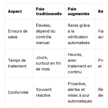
Paie
Paie
Aspect
Béné
traditionnelle
augmentée
Élevées,
Rares grâce
Erreurs de
dépend du
à la
Fiabil
saisie
contrôle
vérification
accr
manuel
automatisée
Heures,
Jours,
Temps de
avec
Produ
surtout en fin
traitement
traitement en
et réa
de mois
continu
Proactive,
Souvent
alertes et
Rédu
Conformité
réactive
mises à jour
des r
automatiques