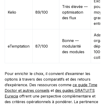
Excell
Très élevée —
pour l
Kelio
89/100
optimisation
moyen
des flux
grand
entrep
Adapt
Bonne —
organi
eTemptation
87/100
modularité
dépas
des modules
1000
collab
Pour enrichir le choix, il convient d’examiner les
options à travers des comparatifs et des retours
d’expérience. Des ressources comme
ce guide Time
Doctor et autres conseils
et
des guides GRATUITS
Eurecia
offrent une perspective complémentaire et
des critères opérationnels à pondérer. La pertinence