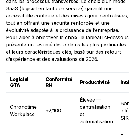
dans les processus transverses. Le choix d’un mode
SaaS (logiciel en tant que service) garantit une
accessibilité continue et des mises à jour centralisées,
tout en offrant une sécurité renforcée et une
évolutivité adaptée à la croissance de l’entreprise.
Pour aider à objectiver le choix, le tableau ci-dessous
présente un résumé des options les plus pertinentes
et leurs caractéristiques clés, basé sur des retours
d’expérience et des évaluations de 2026.
Logiciel
Conformité
Productivité
Intégr
GTA
RH
Élevée —
Bonne
Chronotime
centralisation
92/100
intégr
Workplace
et
SIRH e
automatisation