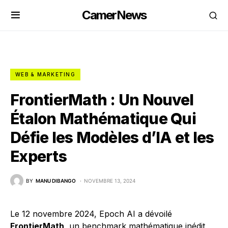
CamerNews
WEB & MARKETING
FrontierMath : Un Nouvel
Étalon Mathématique Qui
Défie les Modèles d’IA et les
Experts
BY
MANU DIBANGO
NOVEMBRE 13, 2024
Le 12 novembre 2024, Epoch AI a dévoilé
FrontierMath
, un benchmark mathématique inédit