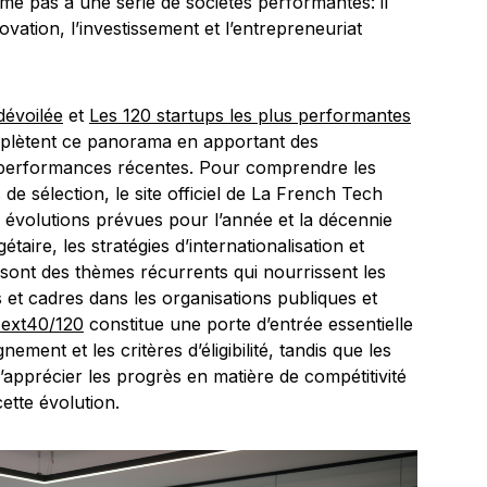
ume pas à une série de sociétés performantes: il
novation, l’investissement et l’entrepreneuriat
dévoilée
et
Les 120 startups les plus performantes
mplètent ce panorama en apportant des
es performances récentes. Pour comprendre les
de sélection, le site officiel de La French Tech
 évolutions prévues pour l’année et la décennie
taire, les stratégies d’internationalisation et
sont des thèmes récurrents qui nourrissent les
s et cadres dans les organisations publiques et
ext40/120
constitue une porte d’entrée essentielle
ent et les critères d’éligibilité, tandis que les
apprécier les progrès en matière de compétitivité
ette évolution.