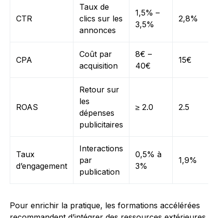
Taux de
1,5% –
CTR
clics sur les
2,8%
3,5%
annonces
Coût par
8€ –
CPA
15€
acquisition
40€
Retour sur
les
ROAS
≥ 2.0
2.5
dépenses
publicitaires
Interactions
Taux
0,5% à
par
1,9%
d’engagement
3%
publication
Pour enrichir la pratique, les formations accélérées
recommandent d’intégrer des ressources extérieures