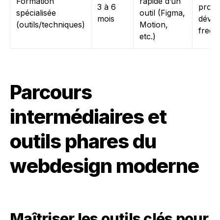
Formation
rapide d’un
3 à 6
projet
spécialisée
outil (Figma,
mois
dével
(outils/techniques)
Motion,
freel
etc.)
Parcours
intermédiaires et
outils phares du
webdesign moderne
Maîtriser les outils clés pour