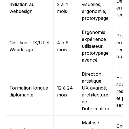
Début
Initiation au
2 à 4
visuelles,
en
webdesign
mois
ergonomie,
recon
prototypage
Ergonomie,
Profe
expérience
Certificat UX/UI et
4 à 9
en
utilisateur,
Webdesign
mois
recon
prototypage
ou en
avancé
Direction
Profe
artistique,
souha
Formation longue
12 à 24
UX avancé,
respo
diplômante
mois
architecture
et po
de
senio
l’information
Maîtrise
Chefs