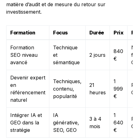
matière d’audit et de mesure du retour sur
investissement.
Formation
Focus
Durée
Prix
Fi
Formation
Technique
No
840
SEO niveau
et
2 jours
fin
€
avancé
sémantique
CP
Devenir expert
Techniques,
1
en
21
Fin
contenu,
999
référencement
heures
CP
popularité
€
naturel
Intégrer IA et
IA
1
3 à 4
Fin
GEO dans la
générative,
640
mois
CP
stratégie
SEO, GEO
€