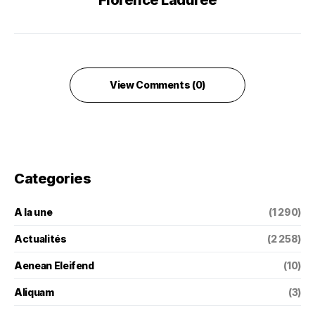
Florence Ladurée
View Comments (0)
Categories
A la une
(1 290)
Actualités
(2 258)
Aenean Eleifend
(10)
Aliquam
(3)