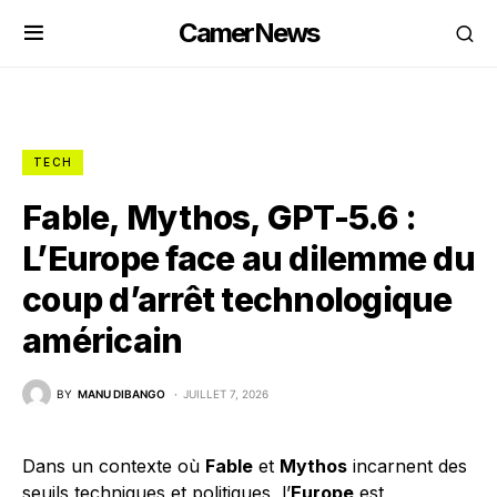
CamerNews
TECH
Fable, Mythos, GPT-5.6 :
L’Europe face au dilemme du
coup d’arrêt technologique
américain
BY
MANU DIBANGO
JUILLET 7, 2026
Dans un contexte où
Fable
et
Mythos
incarnent des
seuils techniques et politiques, l’
Europe
est