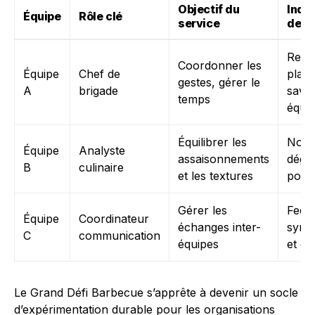
Objectif du
Indi
Équipe
Rôle clé
service
de r
Resp
Coordonner les
Équipe
Chef de
plann
gestes, gérer le
A
brigade
save
temps
équil
Équilibrer les
Note
Équipe
Analyste
assaisonnements
dégus
B
culinaire
et les textures
posit
Gérer les
Feed
Équipe
Coordinateur
échanges inter-
sync
C
communication
équipes
et ef
Le Grand Défi Barbecue s’apprête à devenir un socle
d’expérimentation durable pour les organisations