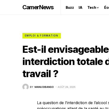
CamerNews
Buzz
IA
Tech
Éc
EMPLOI & FORMATION
Est-il envisageable
interdiction totale d
travail ?
BY
MANU DIBANGO
AOÛT 26, 2025
La question de l’interdiction de l’alcool
préoccupations allant de la santé au tra