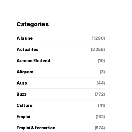
Categories
A la une
(1 290)
Actualités
(2 258)
Aenean Eleifend
(10)
Aliquam
(3)
Auto
(44)
Buzz
(772)
Culture
(41)
Emploi
(132)
Emploi & formation
(574)