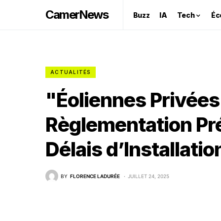
CamerNews
Buzz
IA
Tech
Éc
ACTUALITÉS
"Éoliennes Privées 
Règlementation Pré
Délais d’Installatio
BY
FLORENCE LADURÉE
JUILLET 24, 2025