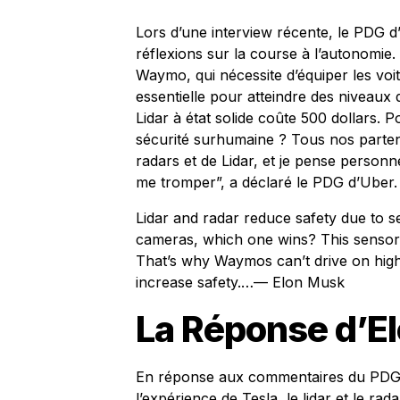
Lors d’une interview récente, le PDG 
réflexions sur la course à l’autonomie.
Waymo, qui nécessite d’équiper les voitur
essentielle pour atteindre des niveaux
Lidar à état solide coûte 500 dollars. P
sécurité surhumaine ? Tous nos parten
radars et de Lidar, et je pense personn
me tromper”, a déclaré le PDG d’Uber.
Lidar and radar reduce safety due to se
cameras, which one wins? This sensor 
That’s why Waymos can’t drive on high
increase safety.…
— Elon Musk
La Réponse d’E
En réponse aux commentaires du PDG 
l’expérience de Tesla, le lidar et le rad