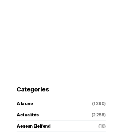
Categories
A la une
(1 290)
Actualités
(2 258)
Aenean Eleifend
(10)