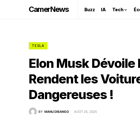
CamerNews
Buzz
IA
Tech
Éc
TESLA
Elon Musk Dévoile 
Rendent les Voitu
Dangereuses !
BY
MANU DIBANGO
AOÛT 25, 2025