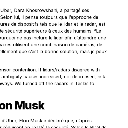
d’Uber, Dara Khosrowshahi, a partagé ses
 Selon lui, il pense toujours que l’approche de
es de dispositifs tels que le lidar et le radar, est
 de sécurité supérieurs à ceux des humains. “Le
ourquoi ne pas inclure le lidar afin d’atteindre une
aires utilisent une combinaison de caméras, de
ellement que c’est la bonne solution, mais je peux
nsor contention. If lidars/radars disagree with
ambiguity causes increased, not decreased, risk.
ways. We turned off the radars in Teslas to
lon Musk
d’Uber, Elon Musk a déclaré que, d’après
ar réduisent en réalité la sécurité. Selon le PDG de