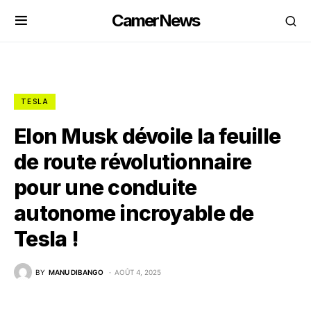
CamerNews
TESLA
Elon Musk dévoile la feuille
de route révolutionnaire
pour une conduite
autonome incroyable de
Tesla !
BY
MANU DIBANGO
AOÛT 4, 2025