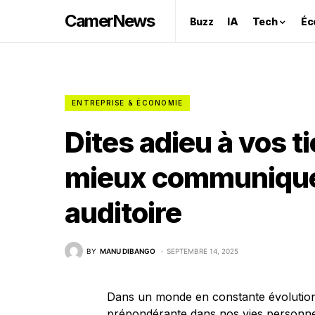
CamerNews
Buzz
IA
Tech
Éc
ENTREPRISE & ÉCONOMIE
Dites adieu à vos t
mieux communiquer
auditoire
BY
MANU DIBANGO
SEPTEMBRE 14, 2025
Dans un monde en constante évolution
prépondérante dans nos vies personnel