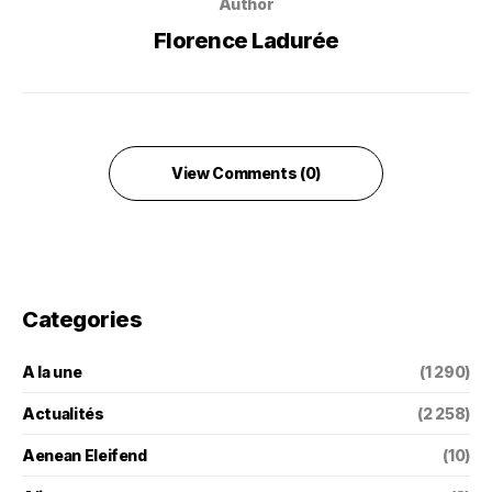
Author
Florence Ladurée
View Comments (0)
Categories
A la une
(1 290)
Actualités
(2 258)
Aenean Eleifend
(10)