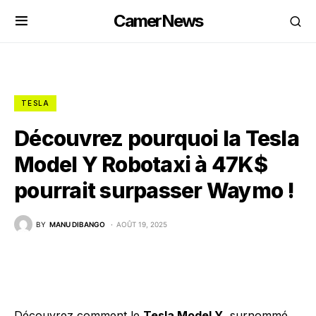
CamerNews
TESLA
Découvrez pourquoi la Tesla
Model Y Robotaxi à 47K$
pourrait surpasser Waymo !
BY
MANU DIBANGO
AOÛT 19, 2025
Découvrez comment le
Tesla Model Y
, surnommé