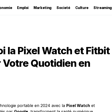
onomie
Emploi
Marketing
Societé
Culture
Streaming
la Pixel Watch et Fitbit
 Votre Quotidien en
echnologie portable en 2024 avec la
Pixel Watch
et
ntés par
Google
, transforment la santé numérique