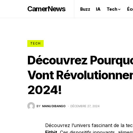
CamerNews
Buzz
IA
Tech
Éc
TECH
Découvrez Pourquoi 
Vont Révolutionner
2024!
BY
MANU DIBANGO
DÉCEMBRE 27, 2024
Découvrez l’univers fascinant de la t
Fitbit
. Ces dispositifs innovants, alime