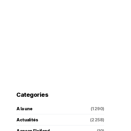
Categories
A la une
(1 290)
Actualités
(2 258)
Aenean Eleifend
(10)