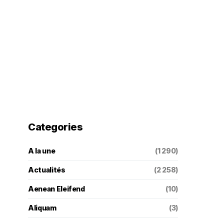
Categories
A la une
(1 290)
Actualités
(2 258)
Aenean Eleifend
(10)
Aliquam
(3)