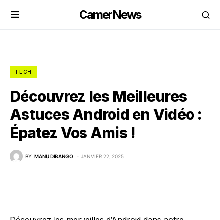
CamerNews
TECH
Découvrez les Meilleures
Astuces Android en Vidéo :
Épatez Vos Amis !
BY
MANU DIBANGO
JANVIER 22, 2025
Découvrez les merveilles d’Android dans notre