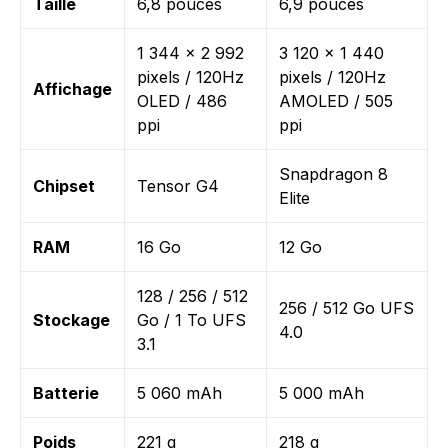
Taille
6,8 pouces
6,9 pouces
1 344 x 2 992
3 120 x 1 440
pixels / 120Hz
pixels / 120Hz
Affichage
OLED / 486
AMOLED / 505
ppi
ppi
Snapdragon 8
Chipset
Tensor G4
Elite
RAM
16 Go
12 Go
128 / 256 / 512
256 / 512 Go UFS
Stockage
Go / 1 To UFS
4.0
3.1
Batterie
5 060 mAh
5 000 mAh
Poids
221 g
218 g