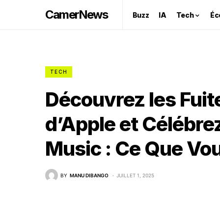
CamerNews
Buzz
IA
Tech
Éc
TECH
Découvrez les Fuite
d’Apple et Célébre
Music : Ce Que Vou
BY
MANU DIBANGO
JUILLET 1, 2025