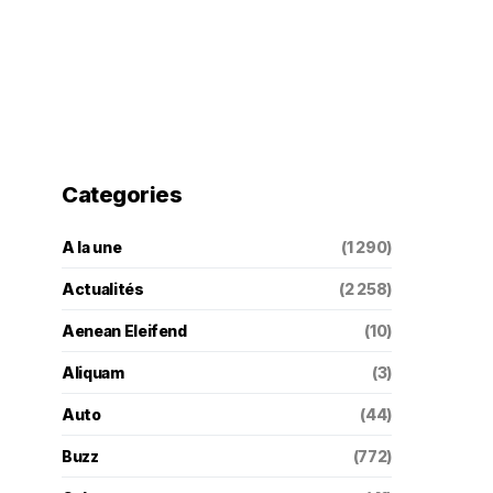
Categories
A la une
(1 290)
Actualités
(2 258)
Aenean Eleifend
(10)
Aliquam
(3)
Auto
(44)
Buzz
(772)