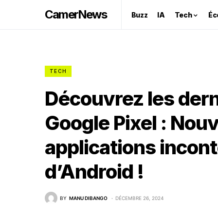
CamerNews
Buzz
IA
Tech
Éc
TECH
Découvrez les dern
Google Pixel : Nouv
applications incon
d’Android !
BY
MANU DIBANGO
DÉCEMBRE 26, 2024