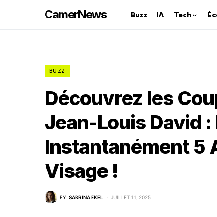
CamerNews
Buzz
IA
Tech
Éc
BUZZ
Découvrez les Cou
Jean-Louis David :
Instantanément 5 A
Visage !
BY
SABRINA EKEL
JUILLET 11, 2025