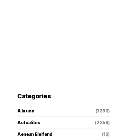
Categories
A la une
(1 290)
Actualités
(2 258)
Aenean Eleifend
(10)