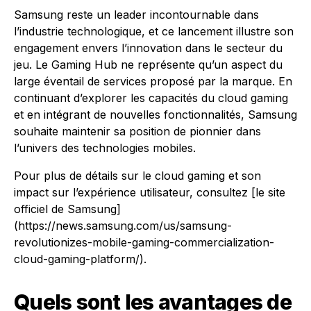
Samsung reste un leader incontournable dans
l’industrie technologique, et ce lancement illustre son
engagement envers l’innovation dans le secteur du
jeu. Le Gaming Hub ne représente qu’un aspect du
large éventail de services proposé par la marque. En
continuant d’explorer les capacités du cloud gaming
et en intégrant de nouvelles fonctionnalités, Samsung
souhaite maintenir sa position de pionnier dans
l’univers des technologies mobiles.
Pour plus de détails sur le cloud gaming et son
impact sur l’expérience utilisateur, consultez [le site
officiel de Samsung]
(https://news.samsung.com/us/samsung-
revolutionizes-mobile-gaming-commercialization-
cloud-gaming-platform/).
Quels sont les avantages de