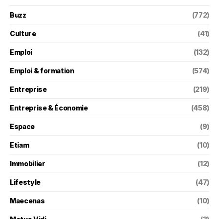
Buzz
(772)
Culture
(41)
Emploi
(132)
Emploi & formation
(574)
Entreprise
(219)
Entreprise & Économie
(458)
Espace
(9)
Etiam
(10)
Immobilier
(12)
Lifestyle
(47)
Maecenas
(10)