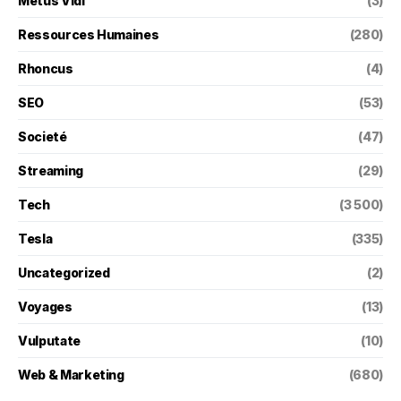
Metus Vidi
(3)
Ressources Humaines
(280)
Rhoncus
(4)
SEO
(53)
Societé
(47)
Streaming
(29)
Tech
(3 500)
Tesla
(335)
Uncategorized
(2)
Voyages
(13)
Vulputate
(10)
Web & Marketing
(680)