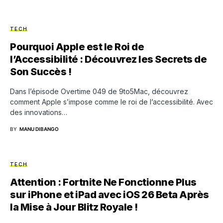
TECH
Pourquoi Apple est le Roi de
l’Accessibilité : Découvrez les Secrets de
Son Succès !
Dans l’épisode Overtime 049 de 9to5Mac, découvrez
comment Apple s’impose comme le roi de l’accessibilité. Avec
des innovations…
BY
MANU DIBANGO
TECH
Attention : Fortnite Ne Fonctionne Plus
sur iPhone et iPad avec iOS 26 Beta Après
la Mise à Jour Blitz Royale !