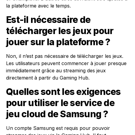
la plateforme avec le temps.
Est-il nécessaire de
télécharger les jeux pour
jouer sur la plateforme ?
Non, il n’est pas nécessaire de télécharger les jeux.
Les utilisateurs peuvent commencer à jouer presque
immédiatement grâce au streaming des jeux
directement à partir du Gaming Hub.
Quelles sont les exigences
pour utiliser le service de
jeu cloud de Samsung ?
Un compte Samsung est requis pour pouvoir