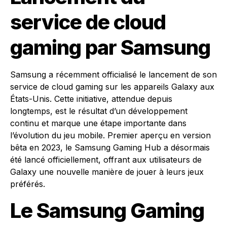
service de cloud
gaming par Samsung
Samsung a récemment officialisé le lancement de son
service de cloud gaming sur les appareils Galaxy aux
États-Unis. Cette initiative, attendue depuis
longtemps, est le résultat d’un développement
continu et marque une étape importante dans
l’évolution du jeu mobile. Premier aperçu en version
bêta en 2023, le Samsung Gaming Hub a désormais
été lancé officiellement, offrant aux utilisateurs de
Galaxy une nouvelle manière de jouer à leurs jeux
préférés.
Le Samsung Gaming