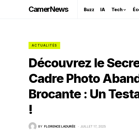
CamerNews
Buzz
IA
Tech
Éc
ACTUALITÉS
Découvrez le Secre
Cadre Photo Aban
Brocante : Un Tes
!
BY
FLORENCE LADURÉE
JUILLET 17, 2025