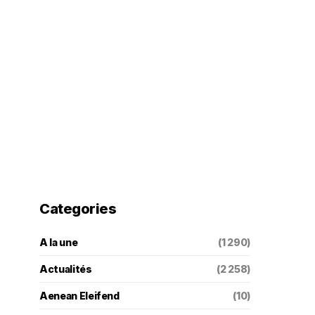
Categories
A la une
(1 290)
Actualités
(2 258)
Aenean Eleifend
(10)