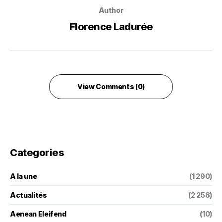
Author
Florence Ladurée
View Comments (0)
Categories
A la une
(1 290)
Actualités
(2 258)
Aenean Eleifend
(10)