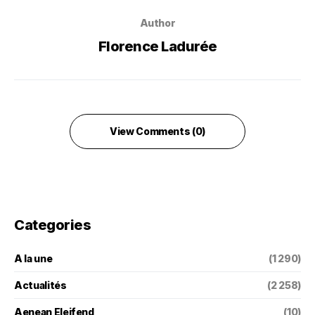
Author
Florence Ladurée
View Comments (0)
Categories
A la une
(1 290)
Actualités
(2 258)
Aenean Eleifend
(10)