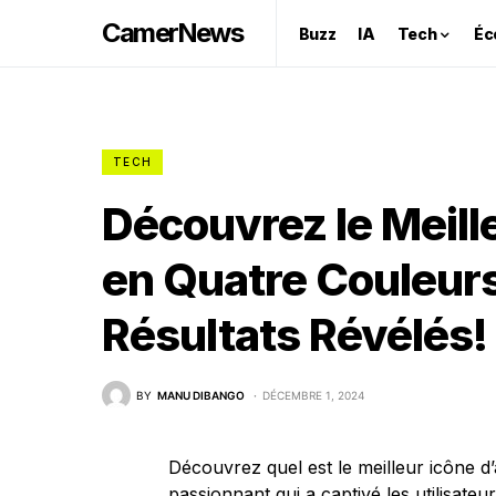
CamerNews
Buzz
IA
Tech
Éc
TECH
Découvrez le Meille
en Quatre Couleurs
Résultats Révélés!
BY
MANU DIBANGO
DÉCEMBRE 1, 2024
Découvrez quel est le meilleur icône d
passionnant qui a captivé les utilisate