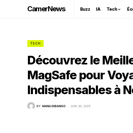
CamerNews
Buzz
IA
Tech
Éc
TECH
Découvrez le Meil
MagSafe pour Voya
Indispensables à N
BY
MANU DIBANGO
JUIN 30, 2025