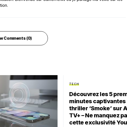
tion.
w Comments (0)
TECH
Découvrez les 5 pre
minutes captivantes
thriller ‘Smoke’ sur 
TV+ – Ne manquez p
cette exclusivité Yo