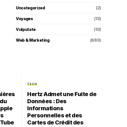
Uncategorized
(2)
Voyages
(13)
Vulputate
(10)
Web & Marketing
(680)
TECH
mières
Hertz Admet une Fuite de
 du
Données : Des
Apple
Informations
as
Personnelles et des
uTube
Cartes de Crédit des