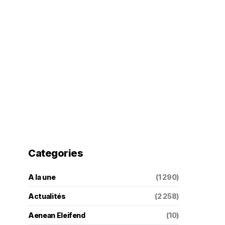
Categories
A la une
(1 290)
Actualités
(2 258)
Aenean Eleifend
(10)