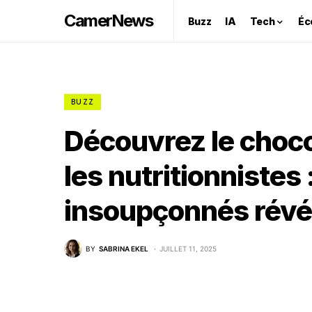
CamerNews
Buzz
IA
Tech
Éc
BUZZ
Découvrez le chocol
les nutritionnistes 
insoupçonnés révél
BY
SABRINA EKEL
JUILLET 11, 2025