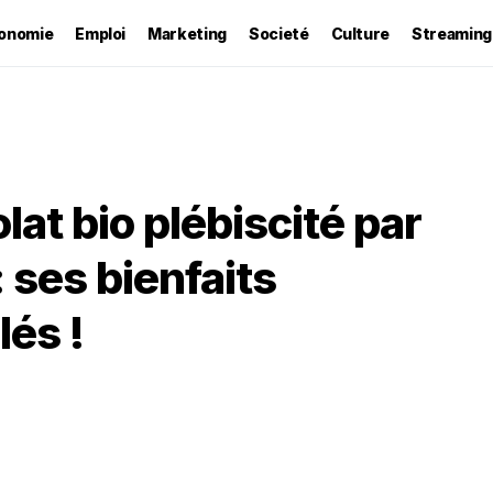
onomie
Emploi
Marketing
Societé
Culture
Streaming
at bio plébiscité par
: ses bienfaits
és !