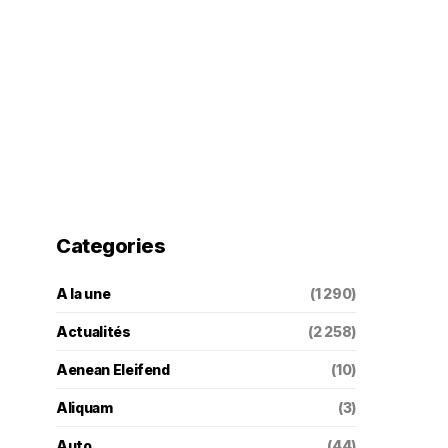
Categories
A la une
(1 290)
Actualités
(2 258)
Aenean Eleifend
(10)
Aliquam
(3)
Auto
(44)