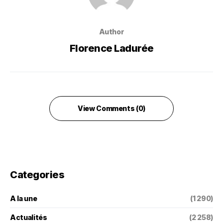
Author
Florence Ladurée
View Comments (0)
Categories
A la une
(1 290)
Actualités
(2 258)