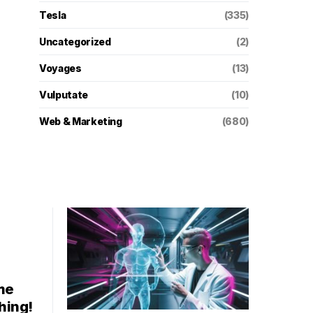
Tesla
(335)
Uncategorized
(2)
Voyages
(13)
Vulputate
(10)
Web & Marketing
(680)
me
thing!