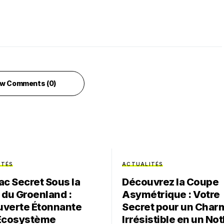
w Comments (0)
ITÉS
ACTUALITÉS
ac Secret Sous la
Découvrez la Coupe
 du Groenland :
Asymétrique : Votre
verte Étonnante
Secret pour un Char
Écosystème
Irrésistible en un No