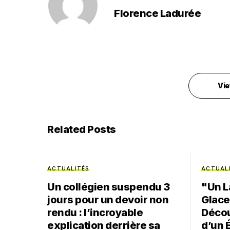
Florence Ladurée
Vie
Related Posts
ACTUALITÉS
ACTUAL
Un collégien suspendu 3
"Un L
jours pour un devoir non
Glace
rendu : l’incroyable
Décou
explication derrière sa
d’un 