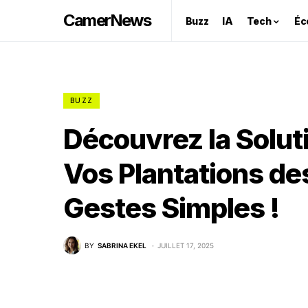
CamerNews
Buzz
IA
Tech
Éc
BUZZ
Découvrez la Solut
Vos Plantations de
Gestes Simples !
BY
SABRINA EKEL
JUILLET 17, 2025