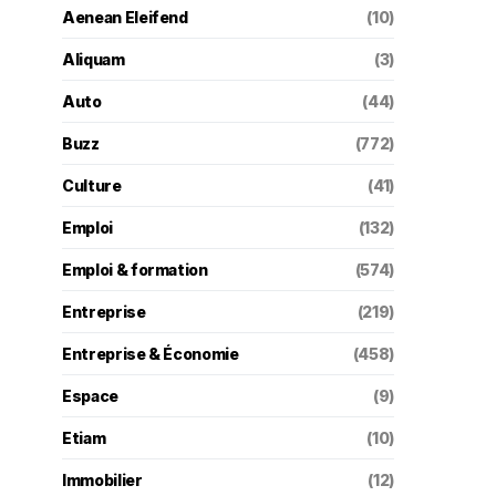
Aenean Eleifend
(10)
Aliquam
(3)
Auto
(44)
Buzz
(772)
Culture
(41)
Emploi
(132)
Emploi & formation
(574)
Entreprise
(219)
Entreprise & Économie
(458)
Espace
(9)
Etiam
(10)
Immobilier
(12)