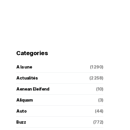
Categories
A la une
(1 290)
Actualités
(2 258)
Aenean Eleifend
(10)
Aliquam
(3)
Auto
(44)
Buzz
(772)