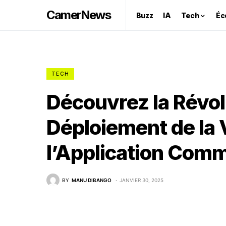
CamerNews
Buzz
IA
Tech
Éc
TECH
Découvrez la Révol
Déploiement de la 
l’Application Com
BY
MANU DIBANGO
JANVIER 30, 2025