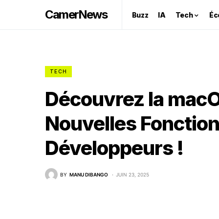
CamerNews
Buzz
IA
Tech
Éc
TECH
Découvrez la macO
Nouvelles Fonction
Développeurs !
BY
MANU DIBANGO
JUIN 23, 2025