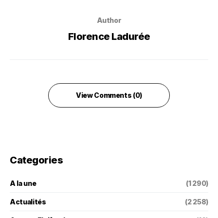
Author
Florence Ladurée
View Comments (0)
Categories
A la une
(1 290)
Actualités
(2 258)