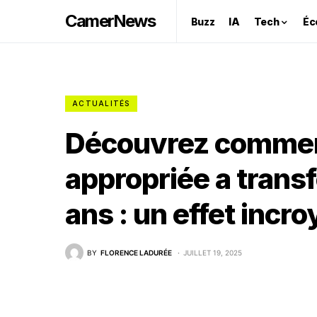
CamerNews
Buzz
IA
Tech
Éc
ACTUALITÉS
Découvrez commen
appropriée a trans
ans : un effet incro
BY
FLORENCE LADURÉE
JUILLET 19, 2025