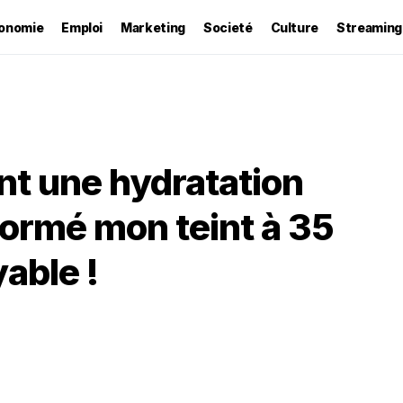
onomie
Emploi
Marketing
Societé
Culture
Streaming
t une hydratation
formé mon teint à 35
yable !