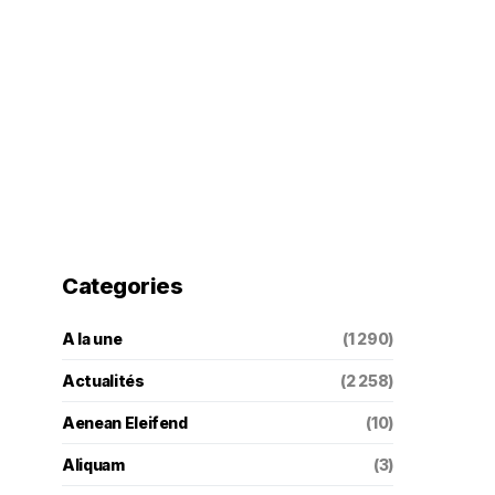
Categories
A la une
(1 290)
Actualités
(2 258)
Aenean Eleifend
(10)
Aliquam
(3)