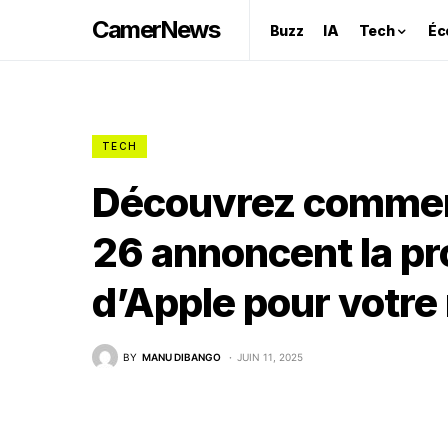
CamerNews
Buzz
IA
Tech
Éc
TECH
Découvrez comment
26 annoncent la pr
d’Apple pour votre
BY
MANU DIBANGO
JUIN 11, 2025