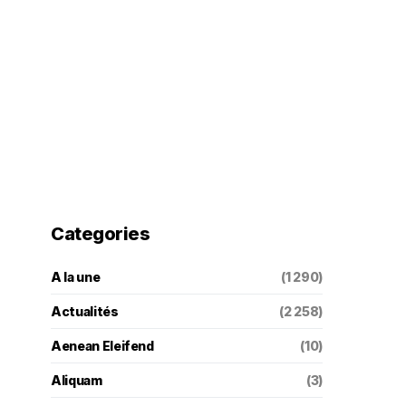
Categories
A la une
(1 290)
Actualités
(2 258)
Aenean Eleifend
(10)
Aliquam
(3)