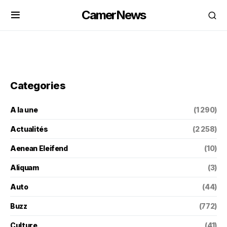
CamerNews
Categories
A la une
(1 290)
Actualités
(2 258)
Aenean Eleifend
(10)
Aliquam
(3)
Auto
(44)
Buzz
(772)
Culture
(41)