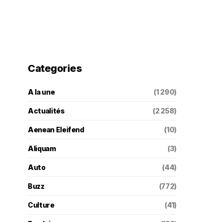
Categories
A la une
(1 290)
Actualités
(2 258)
Aenean Eleifend
(10)
Aliquam
(3)
Auto
(44)
Buzz
(772)
Culture
(41)