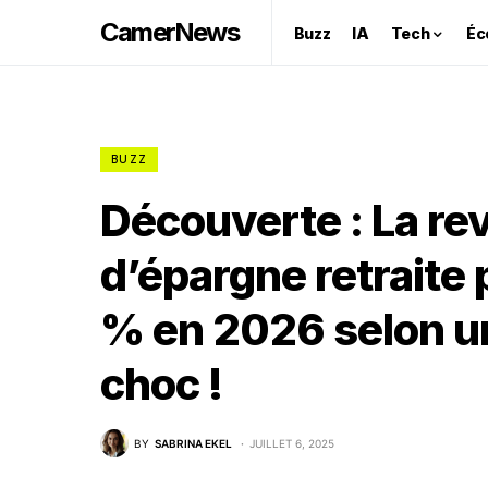
CamerNews
Buzz
IA
Tech
Éc
BUZZ
Découverte : La rev
d’épargne retraite 
% en 2026 selon u
choc !
BY
SABRINA EKEL
JUILLET 6, 2025