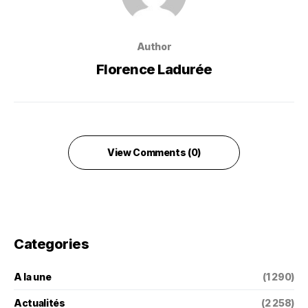
Author
Florence Ladurée
View Comments (0)
Categories
A la une
(1 290)
Actualités
(2 258)