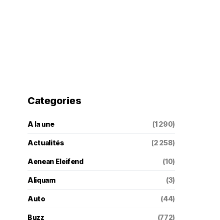
Categories
A la une
(1 290)
Actualités
(2 258)
Aenean Eleifend
(10)
Aliquam
(3)
Auto
(44)
Buzz
(772)