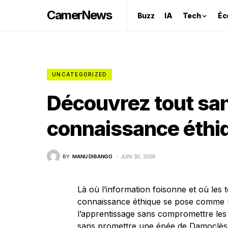
CamerNews
Buzz
IA
Tech
Éc
UNCATEGORIZED
Découvrez tout san
connaissance éthiq
BY
MANU DIBANGO
JUIN 30, 2026
Là où l’information foisonne et où les t
connaissance éthique se pose comme un
l’apprentissage sans compromettre les 
sans promettre une épée de Damoclès s