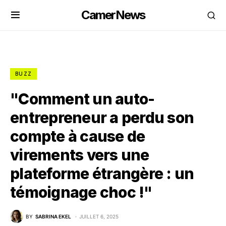
CamerNews
BUZZ
"Comment un auto-
entrepreneur a perdu son
compte à cause de
virements vers une
plateforme étrangère : un
témoignage choc !"
BY
SABRINA EKEL
JUILLET 6, 2025