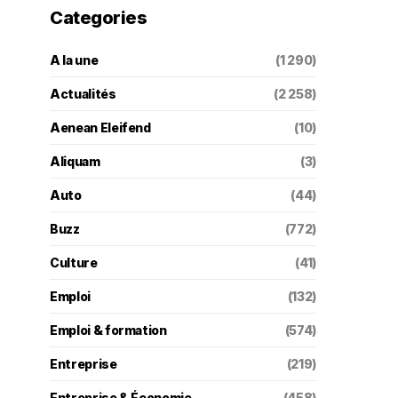
Categories
A la une
(1 290)
Actualités
(2 258)
Aenean Eleifend
(10)
Aliquam
(3)
Auto
(44)
Buzz
(772)
Culture
(41)
Emploi
(132)
Emploi & formation
(574)
Entreprise
(219)
Entreprise & Économie
(458)