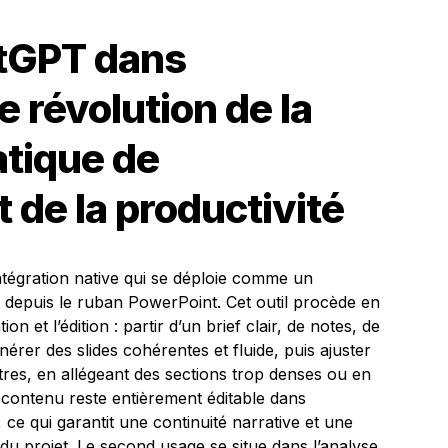
tGPT
dans
e révolution de la
atique
de
t de la
productivité
intégration native qui se déploie comme un
 depuis le ruban PowerPoint. Cet outil procède en
n et l’édition : partir d’un brief clair, de notes, de
er des slides cohérentes et fluide, puis ajuster
itres, en allégeant des sections trop denses ou en
 contenu reste entièrement éditable dans
ce qui garantit une continuité narrative et une
du projet. Le second usage se situe dans l’analyse