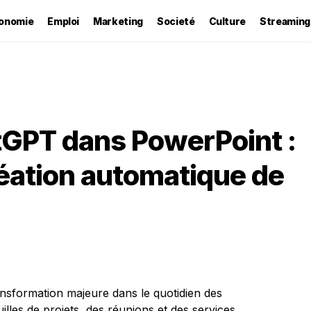
onomie
Emploi
Marketing
Societé
Culture
Streaming
tGPT dans PowerPoint :
réation automatique de
ansformation majeure dans le quotidien des
illes de projets, des réunions et des services