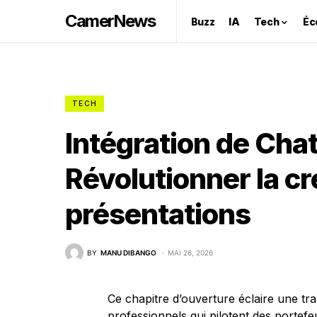
CamerNews
Buzz
IA
Tech
Éc
TECH
Intégration de Cha
Révolutionner la c
présentations
BY
MANU DIBANGO
MAI 26, 2026
Ce chapitre d’ouverture éclaire une tr
professionnels qui pilotent des portefeu