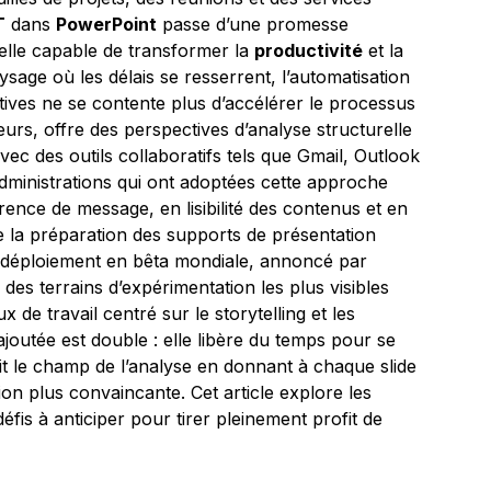
T
dans
PowerPoint
passe d’une promesse
elle capable de transformer la
productivité
et la
sage où les délais se resserrent, l’automatisation
tives ne se contente plus d’accélérer le processus
deurs, offre des perspectives d’analyse structurelle
 avec des outils collaboratifs tels que Gmail, Outlook
administrations qui ont adoptées cette approche
rence de message, en lisibilité des contenus et en
e la préparation des supports de présentation
e déploiement en bêta mondiale, annoncé par
s terrains d’expérimentation les plus visibles
x de travail centré sur le storytelling et les
ajoutée est double : elle libère du temps pour se
rgit le champ de l’analyse en donnant à chaque slide
ion plus convaincante. Cet article explore les
défis à anticiper pour tirer pleinement profit de