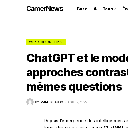
CamerNews
Buzz
IA
Tech
Éc
WEB & MARKETING
ChatGPT et le mode
approches contras
mêmes questions
BY
MANU DIBANGO
AOÛT 2, 2025
Depuis l’émergence des intelligences ar
ligne, des solutions comme
ChatGPT
e